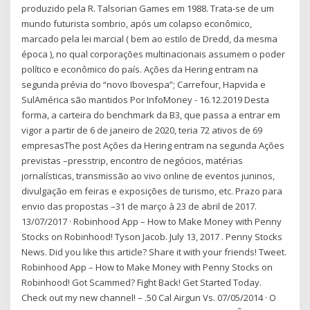
produzido pela R. Talsorian Games em 1988. Trata-se de um
mundo futurista sombrio, após um colapso econômico,
marcado pela lei marcial ( bem ao estilo de Dredd, da mesma
época ), no qual corporações multinacionais assumem o poder
político e econômico do país. Ações da Hering entram na
segunda prévia do “novo Ibovespa”; Carrefour, Hapvida e
SulAmérica são mantidos Por InfoMoney - 16.12.2019 Desta
forma, a carteira do benchmark da B3, que passa a entrar em
vigor a partir de 6 de janeiro de 2020, teria 72 ativos de 69
empresasThe post Ações da Hering entram na segunda Ações
previstas –presstrip, encontro de negócios, matérias
jornalísticas, transmissão ao vivo online de eventos juninos,
divulgação em feiras e exposições de turismo, etc. Prazo para
envio das propostas –31 de março à 23 de abril de 2017.
13/07/2017 · Robinhood App – How to Make Money with Penny
Stocks on Robinhood! Tyson Jacob. July 13, 2017 . Penny Stocks
News. Did you like this article? Share it with your friends! Tweet.
Robinhood App – How to Make Money with Penny Stocks on
Robinhood! Got Scammed? Fight Back! Get Started Today.
Check out my new channel! – .50 Cal Airgun Vs. 07/05/2014 · O