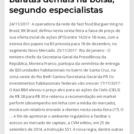
segundo especialistas
24/11/2017 · A operadora da rede de fast food Burguer King no
Brasil, BK Brasil, definiu nesta sexta-feira a faixa de preço de
sua oferta inicial de ações (IPO) entre 14,50 e 18 reais, com a
estreia dos papeis na B3 prevista para 18 de dezembro, no
segmento Novo Mercado. 25/11/2017 · Rio de Janeiro - O
ministro-chefe da Secretaria-Geral da Presidência da
República, Moreira Franco, participa da cerimônia de entrega
de 820 unidades habitacionais no bairro de Santa Cruz, na
zona oeste do Rio Beth Santos/Secretaria Geral da PR Os
investimentos habitacionais federais vão crescer 17/11/2017 ·
O Itaú BBA elevou o preço-alvo para as ações da Cielo (CIEL3)
de R$ 28 para R$ 30 e reiterou a recomendação em market
perform (desempenho em linha com a média do mercado),
mostra um relatório enviado a clientes nesta sexta-feira (17). O
… A fim de aprimorar o ambiente regulatório e facilitar o
acesso ao mercado de capitais, a CVM editou, em 25 de
setembro de 2014, a Instrução 551. A nova regra, dentre outras