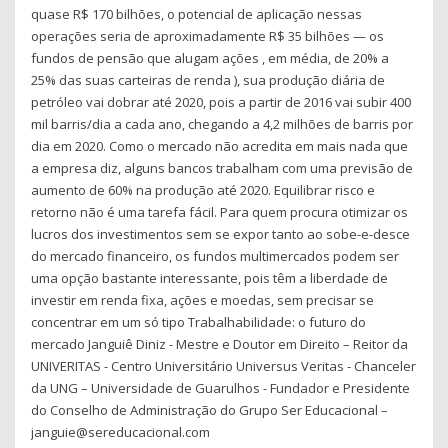
quase R$ 170 bilhões, o potencial de aplicação nessas
operações seria de aproximadamente R$ 35 bilhões — os
fundos de pensão que alugam ações , em média, de 20% a
25% das suas carteiras de renda ), sua produção diária de
petróleo vai dobrar até 2020, pois a partir de 2016 vai subir 400
mil barris/dia a cada ano, chegando a 4,2 milhões de barris por
dia em 2020. Como o mercado não acredita em mais nada que
a empresa diz, alguns bancos trabalham com uma previsão de
aumento de 60% na produção até 2020. Equilibrar risco e
retorno não é uma tarefa fácil. Para quem procura otimizar os
lucros dos investimentos sem se expor tanto ao sobe-e-desce
do mercado financeiro, os fundos multimercados podem ser
uma opção bastante interessante, pois têm a liberdade de
investir em renda fixa, ações e moedas, sem precisar se
concentrar em um só tipo Trabalhabilidade: o futuro do
mercado Janguiê Diniz - Mestre e Doutor em Direito – Reitor da
UNIVERITAS - Centro Universitário Universus Veritas - Chanceler
da UNG – Universidade de Guarulhos - Fundador e Presidente
do Conselho de Administração do Grupo Ser Educacional –
janguie@sereducacional.com