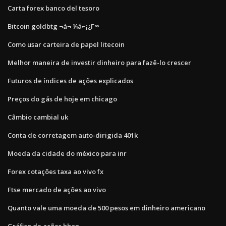
Carta forex banco del tesoro
Bitcoin goldbtg ¬á¬ ¼á⌐¡¿Γ∞
Como usar carteira de papel litecoin
Melhor maneira de investir dinheiro para fazê-lo crescer
Futuros de índices de ações explicados
Preços do gás de hoje em chicago
Câmbio cambial uk
Conta de corretagem auto-dirigida 401k
Moeda da cidade do méxico para inr
Forex cotações taxa ao vivo fx
Ftse mercado de ações ao vivo
Quanto vale uma moeda de 500 pesos em dinheiro americano
Gráfico de ações hban