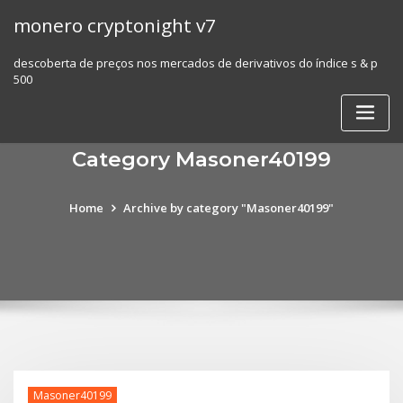
Skip
monero cryptonight v7
to
content
descoberta de preços nos mercados de derivativos do índice s & p
500
Category Masoner40199
Home
Archive by category "Masoner40199"
Masoner40199