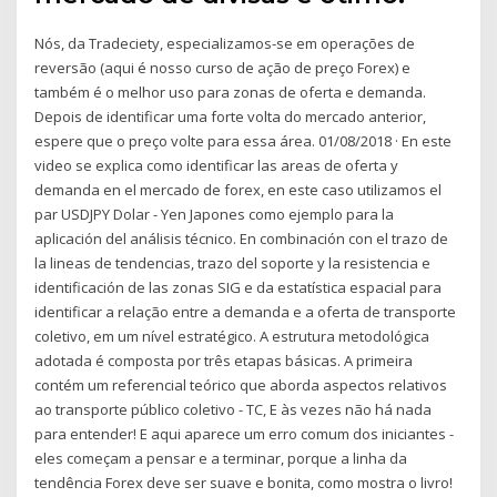
Nós, da Tradeciety, especializamos-se em operações de
reversão (aqui é nosso curso de ação de preço Forex) e
também é o melhor uso para zonas de oferta e demanda.
Depois de identificar uma forte volta do mercado anterior,
espere que o preço volte para essa área. 01/08/2018 · En este
video se explica como identificar las areas de oferta y
demanda en el mercado de forex, en este caso utilizamos el
par USDJPY Dolar - Yen Japones como ejemplo para la
aplicación del análisis técnico. En combinación con el trazo de
la lineas de tendencias, trazo del soporte y la resistencia e
identificación de las zonas SIG e da estatística espacial para
identificar a relação entre a demanda e a oferta de transporte
coletivo, em um nível estratégico. A estrutura metodológica
adotada é composta por três etapas básicas. A primeira
contém um referencial teórico que aborda aspectos relativos
ao transporte público coletivo - TC, E às vezes não há nada
para entender! E aqui aparece um erro comum dos iniciantes -
eles começam a pensar e a terminar, porque a linha da
tendência Forex deve ser suave e bonita, como mostra o livro!