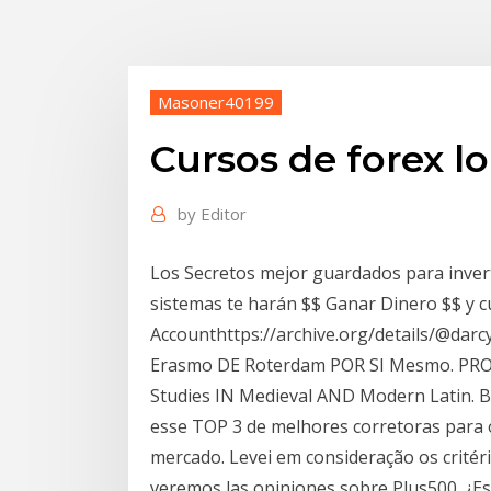
Masoner40199
Cursos de forex l
by
Editor
Los Secretos mejor guardados para inver
sistemas te harán $$ Ganar Dinero $$ y cu
Accounthttps://archive.org/details/@dar
Erasmo DE Roterdam POR SI Mesmo. PROF.
Studies IN Medieval AND Modern Latin. B
esse TOP 3 de melhores corretoras para
mercado. Levei em consideração os critér
veremos las opiniones sobre Plus500. ¿Es