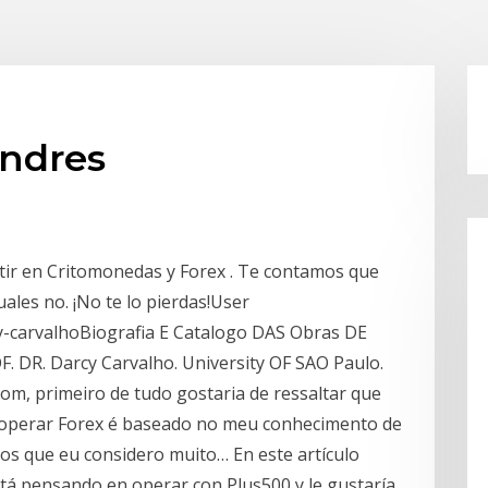
ondres
tir en Critomonedas y Forex . Te contamos que
ales no. ¡No te lo pierdas!User
cy-carvalhoBiografia E Catalogo DAS Obras DE
 DR. Darcy Carvalho. University OF SAO Paulo.
om, primeiro de tudo gostaria de ressaltar que
 operar Forex é baseado no meu conhecimento de
ios que eu considero muito… En este artículo
tá pensando en operar con Plus500 y le gustaría