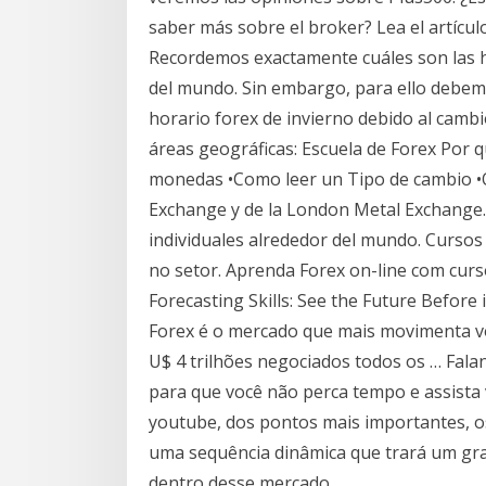
saber más sobre el broker? Lea el artículo
Recordemos exactamente cuáles son las ho
del mundo. Sin embargo, para ello debemo
horario forex de invierno debido al camb
áreas geográficas: Escuela de Forex Por
monedas •Como leer un Tipo de cambio •O
Exchange y de la London Metal Exchange. 
individuales alrededor del mundo. Cursos
no setor. Aprenda Forex on-line com cu
Forecasting Skills: See the Future Before 
Forex é o mercado que mais movimenta vo
U$ 4 trilhões negociados todos os … Fala
para que você não perca tempo e assista v
youtube, dos pontos mais importantes, o
uma sequência dinâmica que trará um gra
dentro desse mercado.