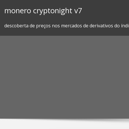
Skip
monero cryptonight v7
to
content
descoberta de preços nos mercados de derivativos do índi