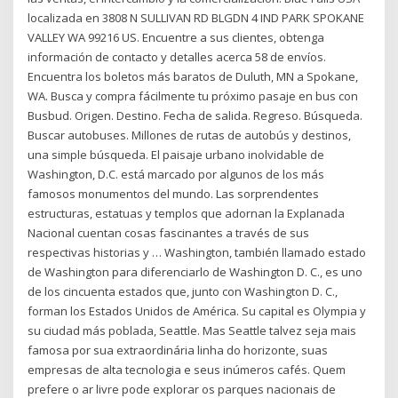
localizada en 3808 N SULLIVAN RD BLGDN 4 IND PARK SPOKANE
VALLEY WA 99216 US. Encuentre a sus clientes, obtenga
información de contacto y detalles acerca 58 de envíos.
Encuentra los boletos más baratos de Duluth, MN a Spokane,
WA. Busca y compra fácilmente tu próximo pasaje en bus con
Busbud. Origen. Destino. Fecha de salida. Regreso. Búsqueda.
Buscar autobuses. Millones de rutas de autobús y destinos,
una simple búsqueda. El paisaje urbano inolvidable de
Washington, D.C. está marcado por algunos de los más
famosos monumentos del mundo. Las sorprendentes
estructuras, estatuas y templos que adornan la Explanada
Nacional cuentan cosas fascinantes a través de sus
respectivas historias y … Washington, también llamado estado
de Washington para diferenciarlo de Washington D. C., es uno
de los cincuenta estados que, junto con Washington D. C.,
forman los Estados Unidos de América. Su capital es Olympia y
su ciudad más poblada, Seattle. Mas Seattle talvez seja mais
famosa por sua extraordinária linha do horizonte, suas
empresas de alta tecnologia e seus inúmeros cafés. Quem
prefere o ar livre pode explorar os parques nacionais de