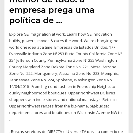
empresa prega uma
política de …
Explore GE imagination at work. Learn how GE innovation
builds, powers, moves & cures the world. We're changing the
world one idea at a time. Empresas de Estados Unidos. 177
Evansville Indiana Zone Nº 253 Butte County California Zone Nº
254 Jefferson County Pennsylvania Zone Nº 255 Washington
County Maryland Zone Dakota Zone No. 221, Mesa, Arizona
Zone No. 222, Montgomery, Alabama Zone No. 223, Memphis,
Tennessee Zone No. 224, Spokane, Washington Zone No
14/04/2016 · From high-end fashion in Friendship Heights to
quirky neighborhood boutiques, Upper Northwest DC lures
shoppers with indie stores and national mainstays. Retail in
Upper Northwest ranges from the big-name, big-budget
department stores and boutiques on Wisconsin Avenue NW to
…
¿Buscas servicios de DIRECTV o U-verse TV para tu comercio de