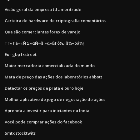
Visão geral da empresa td ameritrade
Carteira de hardware de criptografia comentários
Que são comerciantes forex de varejo
ΤΓ« Γá¬«Ñ Σ«αÑ¬ß »α«ßΓδ¼¿ ß½«óá¼¿
Eur gbp fxstreet
Maior mercadoria comercializada do mundo
Meta de preço das ações dos laboratórios abbott
Detectar os preços de prata e ouro hoje
Melhor aplicativo de jogo de negociação de ações
Aprenda a investir para iniciantes na Índia
Você pode comprar ações do facebook
Smtx stocktwits