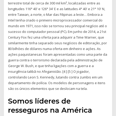
terrestre total de cerca de 300 mil km², localizadas entre as
longitudes 116° 40' e 126° 34' E e as latitudes 4° 40' e 21° 10' N,
entre Taiwan, a norte, o Mar das Filipinas a leste… Embora a
Intel tenha criado o primeiro microprocessador comercial do
mundo em 1971, isso não se tornou seu principal negócio até o
sucesso do computador pessoal (PC). Em junho de 2014, a 21st
Century Fox fez uma oferta para adquirir a Time Warner, que
similarmente tinha separado seus negócios de editoração, por
80 bilhões de dólares numa oferta em dinheiro e ações. As
ações paquistanesas foram apresentadas como uma parte da
guerra contra o terrorismo declarada pela administração de
George W. Bush, e que tinha ligações com a guerra e a
insurgência talibã no Afeganistão. [4 ] [5 ] O jogador,
controlando Leon S. Kennedy, lutando contra zumbis em um
departamento de polícia. Os modelos de personagens e itens
são os únicos elementos que se deslocam na tela.
Somos líderes de
resseguros na América