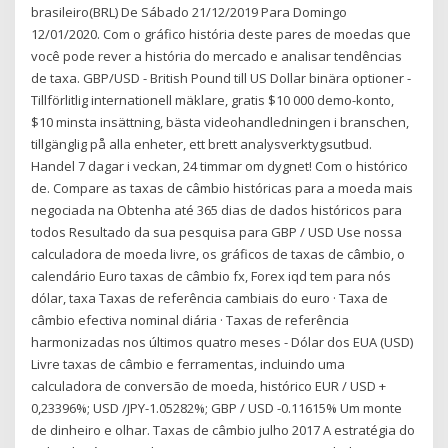
brasileiro(BRL) De Sábado 21/12/2019 Para Domingo
12/01/2020. Com o gráfico história deste pares de moedas que
você pode rever a história do mercado e analisar tendências
de taxa. GBP/USD - British Pound till US Dollar binära optioner -
Tillförlitlig internationell mäklare, gratis $10 000 demo-konto,
$10 minsta insättning, bästa videohandledningen i branschen,
tillgänglig på alla enheter, ett brett analysverktygsutbud.
Handel 7 dagar i veckan, 24 timmar om dygnet! Com o histórico
de. Compare as taxas de câmbio históricas para a moeda mais
negociada na Obtenha até 365 dias de dados históricos para
todos Resultado da sua pesquisa para GBP / USD Use nossa
calculadora de moeda livre, os gráficos de taxas de câmbio, o
calendário Euro taxas de câmbio fx, Forex iqd tem para nós
dólar, taxa Taxas de referência cambiais do euro · Taxa de
câmbio efectiva nominal diária · Taxas de referência
harmonizadas nos últimos quatro meses - Dólar dos EUA (USD)
Livre taxas de câmbio e ferramentas, incluindo uma
calculadora de conversão de moeda, histórico EUR / USD +
0,23396%; USD /JPY-1.05282%; GBP / USD -0.11615% Um monte
de dinheiro e olhar. Taxas de câmbio julho 2017 A estratégia do