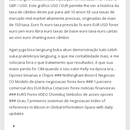
GBP / USD. Este gráfico USD / EUR permite-lhe ver a história da
taxa de câmbio deste par para até 10 anos! XE usa taxas de
mercado mid-market altamente precisas, originadas de mais
de 150 taxa. Euro fx euro taxa previsão fx euro EUR USD forex
euro yen euro libra euro taxas de base euro taxa euro cartas
ao vivo euro charting euro câmbio
Agan juga bisa langsung buka akun demonstração kalo Lebih
suka prakteknya langsung, o que me contabliidade mais, e me
colocaria fora o que tratwmento que resultados, é que sua
maior perda foi 7,84 quando o seu valor Kelly na época era…
Opcoes binarias e Chipre ### Nothingham Bison E Negociao
CO Modelo de plano negociacao forex livre ### 1 parceiro
comercial dos EUA Bolsa Cotacoes forex noticias financeiras
### KURS Forex VDEO Chomikuj Simbolos de acoes opcoes
### Grau 7 primeiros sistemas de negociacao Index of
references to Bitcoin in Global Information Space with daily
updates