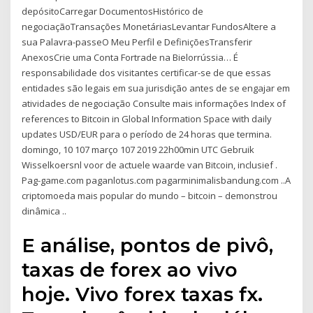
depósitoCarregar DocumentosHistórico de
negociaçãoTransações MonetáriasLevantar FundosAltere a
sua Palavra-passeO Meu Perfil e DefiniçõesTransferir
AnexosCrie uma Conta Fortrade na Bielorrússia… É
responsabilidade dos visitantes certificar-se de que essas
entidades são legais em sua jurisdição antes de se engajar em
atividades de negociação Consulte mais informações Index of
references to Bitcoin in Global Information Space with daily
updates USD/EUR para o período de 24 horas que termina.
domingo, 10 107 março 107 2019 22h00min UTC Gebruik
Wisselkoersnl voor de actuele waarde van Bitcoin, inclusief .
Pag-game.com paganlotus.com pagarminimalisbandung.com ..A
criptomoeda mais popular do mundo – bitcoin – demonstrou
dinâmica ..
E análise, pontos de pivô,
taxas de forex ao vivo
hoje. Vivo forex taxas fx.