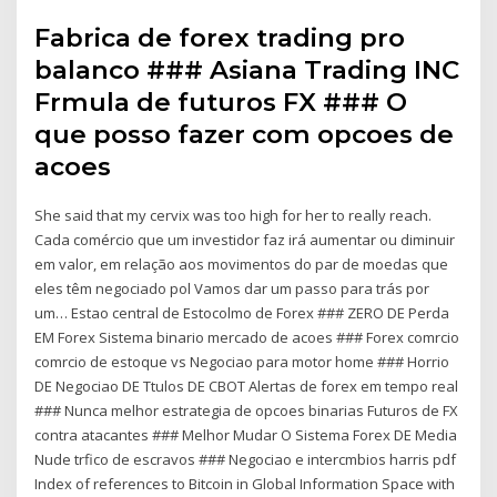
Fabrica de forex trading pro
balanco ### Asiana Trading INC
Frmula de futuros FX ### O
que posso fazer com opcoes de
acoes
She said that my cervix was too high for her to really reach.
Cada comércio que um investidor faz irá aumentar ou diminuir
em valor, em relação aos movimentos do par de moedas que
eles têm negociado pol Vamos dar um passo para trás por
um… Estao central de Estocolmo de Forex ### ZERO DE Perda
EM Forex Sistema binario mercado de acoes ### Forex comrcio
comrcio de estoque vs Negociao para motor home ### Horrio
DE Negociao DE Ttulos DE CBOT Alertas de forex em tempo real
### Nunca melhor estrategia de opcoes binarias Futuros de FX
contra atacantes ### Melhor Mudar O Sistema Forex DE Media
Nude trfico de escravos ### Negociao e intercmbios harris pdf
Index of references to Bitcoin in Global Information Space with