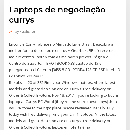
Laptops de negociação
currys
by
Publisher
Encontre Curry Tablete no Mercado Livre Brasil. Descubra a
melhor forma de comprar online. A Gearbest BR oferece os
mais recentes Laptop com os melhores preços. Página 2.
Centro de Suporte; T-BAO TBOOK X8S Laptop de 15,6
polegadas Intel Celeron J3455 8 GB LPDDR4 128 GB SSD Intel HD
Graphics 500 288 +1.
Results 1 - 20 of 385 Find your Windows laptops. All the latest
models and great deals on are on Currys. Free delivery or
Order & Collect In-Store. Nov 18, 2017 If you're looking to buy a
laptop at Currys PC World (they're one store these days) then
you've come to the right place. We've reviewed literally Buy
today with free delivery. Find your 2 in 1 laptops. All the latest
models and great deals on are on Currys. Free delivery or
Order & Collect In-Store. laptop em oferta é na