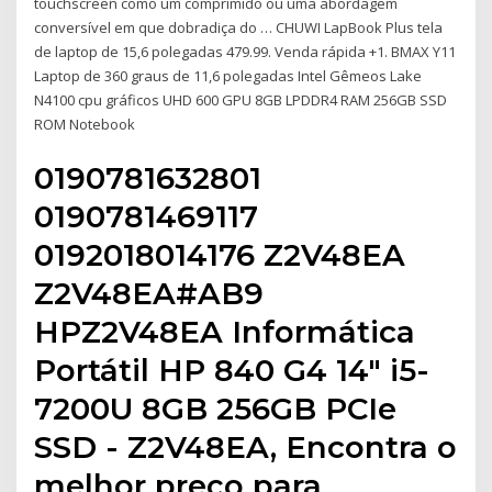
touchscreen como um comprimido ou uma abordagem
conversível em que dobradiça do … CHUWI LapBook Plus tela
de laptop de 15,6 polegadas 479.99. Venda rápida +1. BMAX Y11
Laptop de 360 graus de 11,6 polegadas Intel Gêmeos Lake
N4100 cpu gráficos UHD 600 GPU 8GB LPDDR4 RAM 256GB SSD
ROM Notebook
0190781632801
0190781469117
0192018014176 Z2V48EA
Z2V48EA#AB9
HPZ2V48EA Informática
Portátil HP 840 G4 14" i5-
7200U 8GB 256GB PCIe
SSD - Z2V48EA, Encontra o
melhor preço para