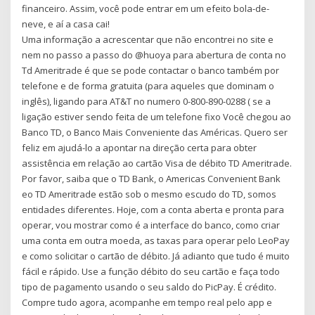
financeiro. Assim, você pode entrar em um efeito bola-de-
neve, e aí a casa cai!
Uma informação a acrescentar que não encontrei no site e
nem no passo a passo do @huoya para abertura de conta no
Td Ameritrade é que se pode contactar o banco também por
telefone e de forma gratuita (para aqueles que dominam o
inglês), ligando para AT&T no numero 0-800-890-0288 ( se a
ligação estiver sendo feita de um telefone fixo Você chegou ao
Banco TD, o Banco Mais Conveniente das Américas. Quero ser
feliz em ajudá-lo a apontar na direção certa para obter
assistência em relação ao cartão Visa de débito TD Ameritrade.
Por favor, saiba que o TD Bank, o Americas Convenient Bank
eo TD Ameritrade estão sob o mesmo escudo do TD, somos
entidades diferentes. Hoje, com a conta aberta e pronta para
operar, vou mostrar como é a interface do banco, como criar
uma conta em outra moeda, as taxas para operar pelo LeoPay
e como solicitar o cartão de débito. Já adianto que tudo é muito
fácil e rápido. Use a função débito do seu cartão e faça todo
tipo de pagamento usando o seu saldo do PicPay. É crédito.
Compre tudo agora, acompanhe em tempo real pelo app e