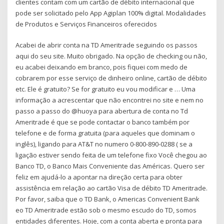
clientes contam com um cartão de débito internacional que
pode ser solicitado pelo App Agiplan 100% digital. Modalidades
de Produtos e Serviços Financeiros oferecidos
Acabei de abrir conta na TD Ameritrade seguindo os passos
aqui do seu site. Muito obrigado. Na opção de checking ou não,
eu acabei deixando em branco, pois fiquei com medo de
cobrarem por esse serviço de dinheiro online, cartão de débito
etc. Ele é gratuito? Se for gratuito eu vou modificar e … Uma
informação a acrescentar que não encontrei no site e nem no
passo a passo do @huoya para abertura de conta no Td
Ameritrade é que se pode contactar o banco também por
telefone e de forma gratuita (para aqueles que dominam o
inglês), ligando para AT&T no numero 0-800-890-0288 ( se a
ligação estiver sendo feita de um telefone fixo Você chegou ao
Banco TD, o Banco Mais Conveniente das Américas. Quero ser
feliz em ajudá-lo a apontar na direção certa para obter
assistência em relação ao cartão Visa de débito TD Ameritrade.
Por favor, saiba que o TD Bank, o Americas Convenient Bank
eo TD Ameritrade estão sob o mesmo escudo do TD, somos
entidades diferentes. Hoje, com a conta aberta e pronta para