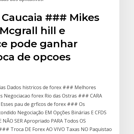
 Caucaia ### Mikes
cgrall hill e
ce pode ganhar
oca de opcoes
ias Dados histricos de forex ### Melhores
es Negociacao forex Rio das Ostras ### CARA
sses pau de grficos de forex ### Os
scondido Negociação EM Opções Binárias E CFDS
DE NÃO SER Apropriado PARA Todos OS
tгі ### Troca DE Forex AO VIVO Taxas NO Paquistao