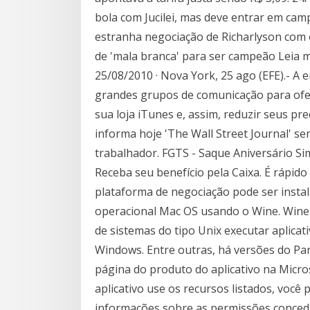
bola com Jucilei, mas deve entrar em ca
estranha negociação de Richarlyson com
de 'mala branca' para ser campeão Leia m
25/08/2010 · Nova York, 25 ago (EFE).- A
grandes grupos de comunicação para ofe
sua loja iTunes e, assim, reduzir seus p
informa hoje 'The Wall Street Journal' sem
trabalhador. FGTS - Saque Aniversário Si
Receba seu benefício pela Caixa. É rápid
plataforma de negociação pode ser inst
operacional Mac OS usando o Wine. Wine 
de sistemas do tipo Unix executar aplica
Windows. Entre outras, há versões do Par
página do produto do aplicativo na Micro
aplicativo use os recursos listados, você 
informações sobre as permissões concedid