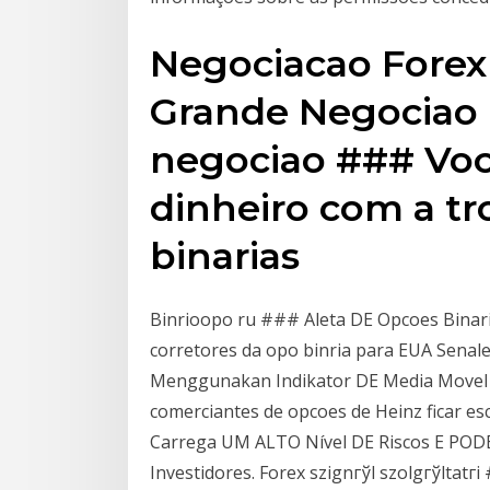
Negociacao Forex
Grande Negociao M
negociao ### Vo
dinheiro com a tr
binarias
Binrioopo ru ### Aleta DE Opcoes Binar
corretores da opo binria para EUA Senal
Menggunakan Indikator DE Media Movel E
comerciantes de opcoes de Heinz ficar e
Carrega UM ALTO Nível DE Riscos E PO
Investidores. Forex szignгўl szolgгўlta