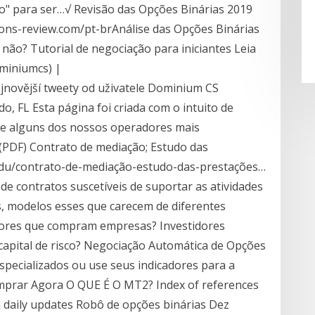
são" para ser…√ Revisão das Opções Binárias 2019
ions-review.com/pt-brAnálise das Opções Binárias
não? Tutorial de negociação para iniciantes Leia
miniumcs) |
jnovější tweety od uživatele Dominium CS
o, FL Esta página foi criada com o intuito de
de alguns dos nossos operadores mais
(PDF) Contrato de mediação; Estudo das
.edu/contrato-de-mediação-estudo-das-prestações…
e contratos suscetíveis de suportar as atividades
s, modelos esses que carecem de diferentes
tidores que compram empresas? Investidores
 capital de risco? Negociação Automática de Opções
especializados ou use seus indicadores para a
mprar Agora O QUE É O MT2? Index of references
h daily updates Robô de opções binárias Dez