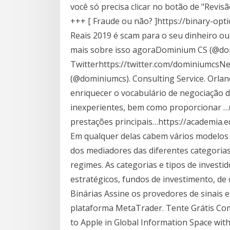
você só precisa clicar no botão de "Revi
+++ [ Fraude ou não? ]https://binary-opt
Reais 2019 é scam para o seu dinheiro ou 
mais sobre isso agoraDominium CS (@do
Twitterhttps://twitter.com/dominiumcsNe
(@dominiumcs). Consulting Service. Orland
enriquecer o vocabulário de negociação 
inexperientes, bem como proporcionar …
prestações principais…https://academia
Em qualquer delas cabem vários modelos d
dos mediadores das diferentes categoria
regimes. As categorias e tipos de inves
estratégicos, fundos de investimento, de
Binárias Assine os provedores de sinais 
plataforma MetaTrader. Tente Grátis Co
to Apple in Global Information Space wit