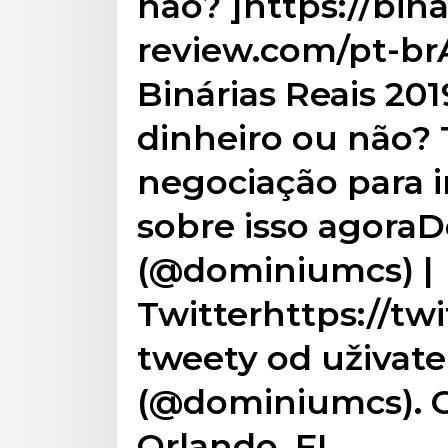
não? ]https://bin
review.com/pt-br
Binárias Reais 20
dinheiro ou não? 
negociação para i
sobre isso agora
(@dominiumcs) |
Twitterhttps://t
tweety od uživat
(@dominiumcs). C
Orlando, FL