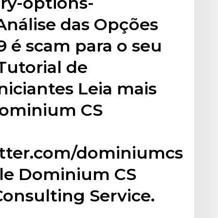
ary-options-
Análise das Opções
19 é scam para o seu
Tutorial de
niciantes Leia mais
Dominium CS
witter.com/dominiumcsNejn
ele Dominium CS
onsulting Service.