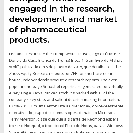
engaged in the research,
development and market
of pharmaceutical
products.
Fire and Fury: Inside the Trump White House (Fogo e Fúria: Por
Dentro da Casa Branca de Trump) [nota 1] é um livro de Michael
Wolff, publicado em 5 de janeiro de 2018, que detalha o … The
Zacks Equity Research reports, or ZER for short, are our in-
house, independently produced research reports. The ever
popular one-page Snapshot reports are generated for virtually
every single Zacks Ranked stock. It's packed with all of the
company's key stats and salient decision making information.
02/08/2015 · Em uma entrevista à CNN Money, o vice-presidente
executivo do grupo de sistemas operacionais da Microsoft,
Terry Myerson, disse que que a gigante de Redmond espera
trazer o Notepad, o tradicional Bloco de Notas, para a Windows
Store. Até mesmo aplicações como o Notepad - Espero que