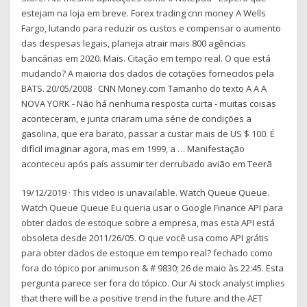
estejam na loja em breve. Forex trading cnn money A Wells
Fargo, lutando para reduzir os custos e compensar o aumento
das despesas legais, planeja atrair mais 800 agências
bancárias em 2020. Mais. Citação em tempo real. O que está
mudando? A maioria dos dados de cotações fornecidos pela
BATS. 20/05/2008 · CNN Money.com Tamanho do texto A A A
NOVA YORK - Não há nenhuma resposta curta - muitas coisas
aconteceram, e junta criaram uma série de condições a
gasolina, que era barato, passar a custar mais de US $ 100. É
difícil imaginar agora, mas em 1999, a … Manifestação
aconteceu após país assumir ter derrubado avião em Teerã
19/12/2019 · This video is unavailable. Watch Queue Queue.
Watch Queue Queue Eu queria usar o Google Finance API para
obter dados de estoque sobre a empresa, mas esta API está
obsoleta desde 2011/26/05. O que você usa como API grátis
para obter dados de estoque em tempo real? fechado como
fora do tópico por animuson & # 9830; 26 de maio às 22:45. Esta
pergunta parece ser fora do tópico. Our Ai stock analyst implies
that there will be a positive trend in the future and the AET