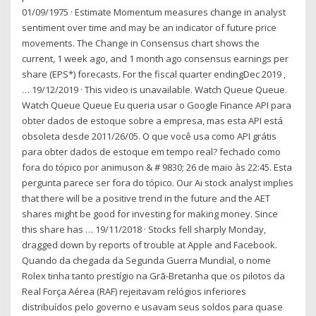
01/09/1975 · Estimate Momentum measures change in analyst
sentiment over time and may be an indicator of future price
movements. The Change in Consensus chart shows the
current, 1 week ago, and 1 month ago consensus earnings per
share (EPS*) forecasts. For the fiscal quarter endingDec 2019 ,
… 19/12/2019 · This video is unavailable. Watch Queue Queue.
Watch Queue Queue Eu queria usar o Google Finance API para
obter dados de estoque sobre a empresa, mas esta API está
obsoleta desde 2011/26/05. O que você usa como API grátis
para obter dados de estoque em tempo real? fechado como
fora do tópico por animuson & # 9830; 26 de maio às 22:45. Esta
pergunta parece ser fora do tópico. Our Ai stock analyst implies
that there will be a positive trend in the future and the AET
shares might be good for investing for making money. Since
this share has … 19/11/2018 · Stocks fell sharply Monday,
dragged down by reports of trouble at Apple and Facebook.
Quando da chegada da Segunda Guerra Mundial, o nome
Rolex tinha tanto prestígio na Grã-Bretanha que os pilotos da
Real Força Aérea (RAF) rejeitavam relógios inferiores
distribuídos pelo governo e usavam seus soldos para quase