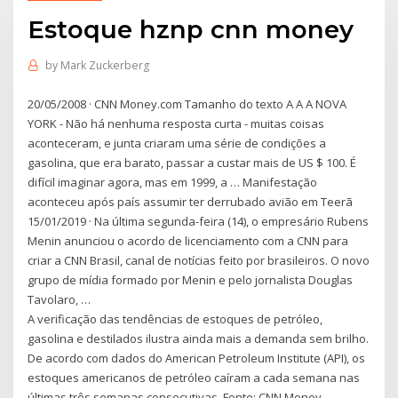
Estoque hznp cnn money
by
Mark Zuckerberg
20/05/2008 · CNN Money.com Tamanho do texto A A A NOVA
YORK - Não há nenhuma resposta curta - muitas coisas
aconteceram, e junta criaram uma série de condições a
gasolina, que era barato, passar a custar mais de US $ 100. É
difícil imaginar agora, mas em 1999, a … Manifestação
aconteceu após país assumir ter derrubado avião em Teerã
15/01/2019 · Na última segunda-feira (14), o empresário Rubens
Menin anunciou o acordo de licenciamento com a CNN para
criar a CNN Brasil, canal de notícias feito por brasileiros. O novo
grupo de mídia formado por Menin e pelo jornalista Douglas
Tavolaro, …
A verificação das tendências de estoques de petróleo,
gasolina e destilados ilustra ainda mais a demanda sem brilho.
De acordo com dados do American Petroleum Institute (API), os
estoques americanos de petróleo caíram a cada semana nas
últimas três semanas consecutivas, Fonte: CNN Money.