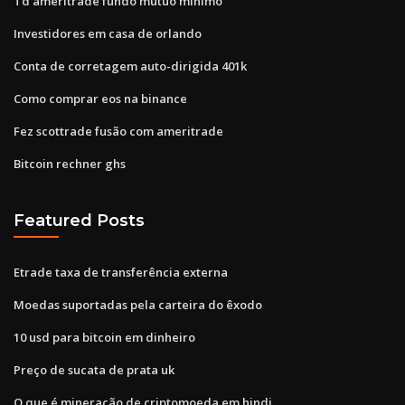
Td ameritrade fundo mútuo mínimo
Investidores em casa de orlando
Conta de corretagem auto-dirigida 401k
Como comprar eos na binance
Fez scottrade fusão com ameritrade
Bitcoin rechner ghs
Featured Posts
Etrade taxa de transferência externa
Moedas suportadas pela carteira do êxodo
10 usd para bitcoin em dinheiro
Preço de sucata de prata uk
O que é mineração de criptomoeda em hindi