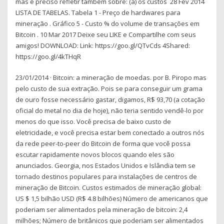
mas é preciso refletir também sobre: (a) os custos 28 Fev 2014
LISTA DE TABELAS. Tabela 1 - Preço de hardwares para
mineração . Gráfico 5 - Custo % do volume de transações em
Bitcoin . 10 Mar 2017 Deixe seu LIKE e Compartilhe com seus
amigos! DOWNLOAD: Link: https://goo.gl/QTvCds 4Shared:
https://goo.gl/4kTHqR
23/01/2014 · Bitcoin: a mineração de moedas. por B. Piropo mas
pelo custo de sua extração. Pois se para conseguir um grama
de ouro fosse necessário gastar, digamos, R$ 93,70 (a cotação
oficial do metal no dia de hoje), não teria sentido vendê-lo por
menos do que isso. Você precisa de baixo custo de
eletricidade, e você precisa estar bem conectado a outros nós
da rede peer-to-peer do Bitcoin de forma que você possa
escutar rapidamente novos blocos quando eles são
anunciados. Georgia, nos Estados Unidos e Islândia tem se
tornado destinos populares para instalações de centros de
mineração de Bitcoin. Custos estimados de mineração global:
US $ 1,5 bilhão USD (R$ 4.8 bilhões) Número de americanos que
poderiam ser alimentados pela mineração de bitcoin: 2,4
milhões; Número de britânicos que poderiam ser alimentados